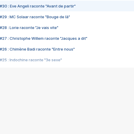
#30 : Eve Angeli raconte "Avant de partir"
#29 : MC Solaar raconte "Bouge de là"
28 : Lorie raconte "Je vais vite"
#27 : Christophe Willem raconte "Jacques a dit"
#26 : Chimène Badi raconte "Entre nous"
#25 : Indochine raconte "3e sexe"
#24 : Zaho raconte "C'est chelou"
#23 : Patrick Bruel raconte "Au café des délices"
#22 : Kyo raconte "Le chemin"
#21 : Nolwenn Leroy raconte "Cassé"
#20 : Patrick Hernandez raconte "Born to be alive"
#19 : Lorie raconte "Près de moi"